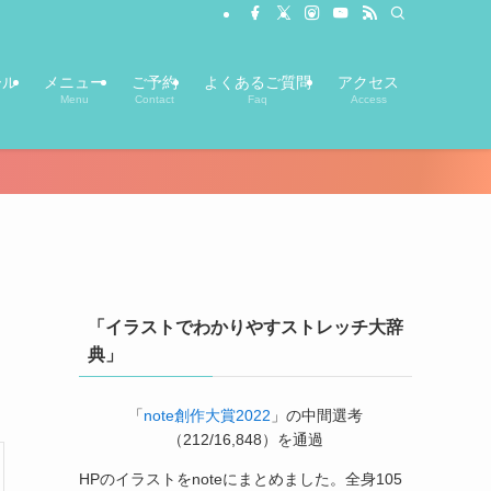
ール
メニュー
ご予約
よくあるご質問
アクセス
Menu
Contact
Faq
Access
「イラストでわかりやすストレッチ大辞
典」
「
note創作大賞2022
」の中間選考
（212/16,848）を通過
HPのイラストをnoteにまとめました。全身105