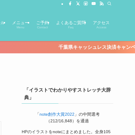
ール
メニュー
ご予約
よくあるご質問
アクセス
Menu
Contact
Faq
Access
千葉県キャッシュレス決済キャンペーンが始まります！【期
「イラストでわかりやすストレッチ大辞
典」
「
note創作大賞2022
」の中間選考
（212/16,848）を通過
HPのイラストをnoteにまとめました。全身105