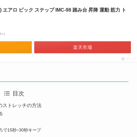
) エアロ ビック ステップ IMC-98 踏み台 昇降 運動 筋力 ト
n調べ）
楽天市場
ポチップ
目次
のストレッチの方法
る
ろで15秒~30秒キープ