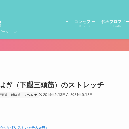
コンセプト
代表プロフィ
Concept
Profile
ゼーション
はぎ（下腿三頭筋）のストレッチ
2019年9月3日
2024年6月2日
三頭筋
腓腹筋
レベル ★
わかりやすいストレッチ大辞典」