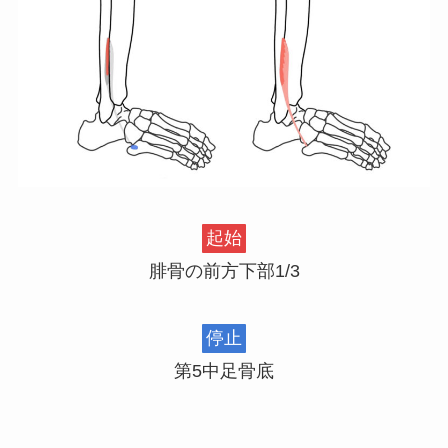
起始
腓骨の前方下部1/3
停止
第5中足骨底