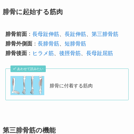
腓骨に起始する筋肉
腓骨前面
：
長母趾伸筋
、
長趾伸筋
、
第三腓骨筋
腓骨外側面
：
長腓骨筋
、
短腓骨筋
腓骨後面
：
ヒラメ筋
、
後脛骨筋
、
長母趾屈筋
あわせて読みたい
腓骨に付着する筋肉
第三腓骨筋の機能