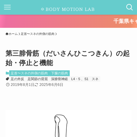
千葉県キャッシュレス決
ホーム
足首〜スネの外側の筋肉
第三腓骨筋（だいさんひこつきん）の起
始・停止と機能
足首〜スネの外側の筋肉
下腿の筋肉
足の外反
足関節の背屈
深腓骨神経
L4・5 、S1
スネ
2019年8月1日
2025年6月6日