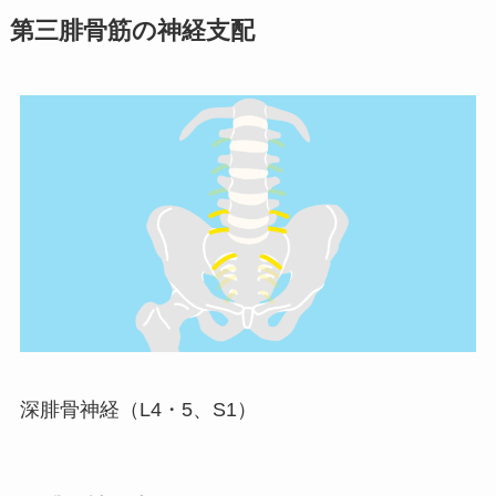
第三腓骨筋の神経支配
深腓骨神経（L4・5、S1）