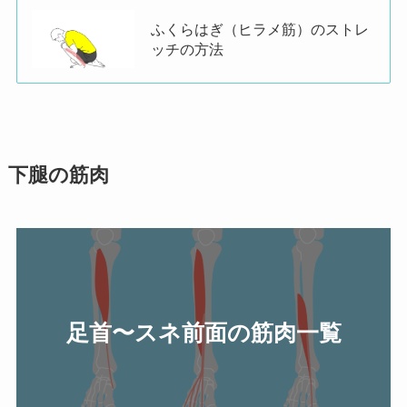
ふくらはぎ（ヒラメ筋）のストレ
ッチの方法
下腿の筋肉
足首〜スネ前面の筋肉一覧