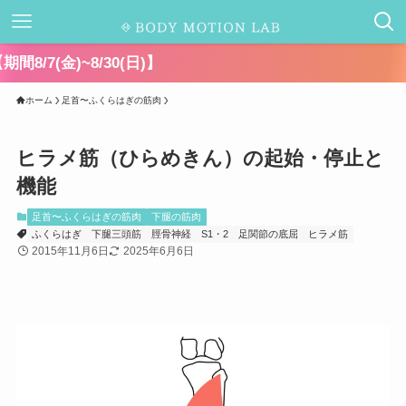
千葉県キャ
ホーム
足首〜ふくらはぎの筋肉
ヒラメ筋（ひらめきん）の起始・停止と
機能
足首〜ふくらはぎの筋肉
下腿の筋肉
ふくらはぎ
下腿三頭筋
脛骨神経
S1・2
足関節の底屈
ヒラメ筋
2015年11月6日
2025年6月6日