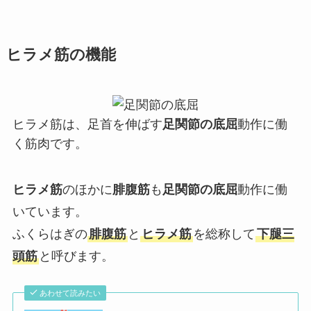
ヒラメ筋の機能
ヒラメ筋は、足首を伸ばす
足関節の底屈
動作に働
く筋肉です。
ヒラメ筋
のほかに
腓腹筋
も
足関節の底屈
動作に働
いています。
ふくらはぎの
腓腹筋
と
ヒラメ筋
を総称して
下腿三
頭筋
と呼びます。
あわせて読みたい