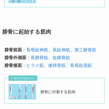
腓骨に起始する筋肉
腓骨前面
：
長母趾伸筋
、
長趾伸筋
、
第三腓骨筋
腓骨外側面
：
長腓骨筋
、
短腓骨筋
腓骨後面
：
ヒラメ筋
、
後脛骨筋
、
長母趾屈筋
あわせて読みたい
腓骨に付着する筋肉