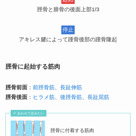
脛骨と腓骨の後面上部1/3
停止
アキレス腱によって踵骨後部の踵骨隆起
脛骨に起始する筋肉
脛骨前面
：
前脛骨筋
、
長趾伸筋
脛骨後面
：
ヒラメ筋
、
後脛骨筋
、
長趾屈筋
あわせて読みたい
脛骨に付着する筋肉