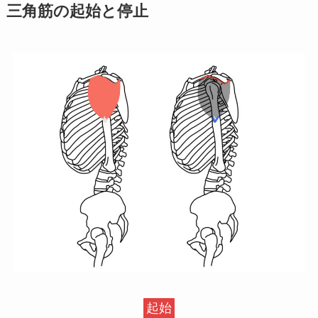
三角筋の起始と停止
起始