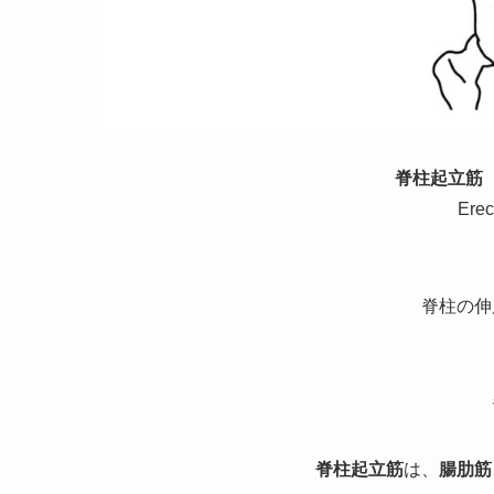
脊柱起立筋
Erec
脊柱の伸
脊柱起立筋
は、
腸肋筋