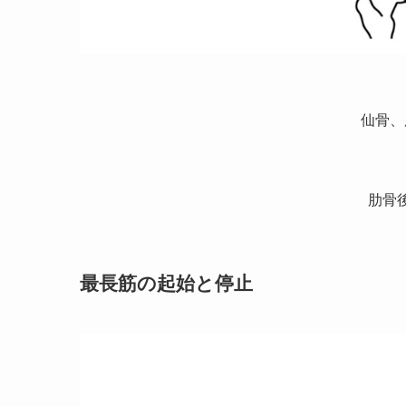
仙骨、
肋骨
最長筋の起始と停止