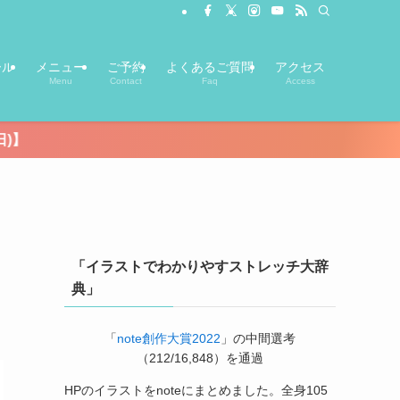
ール
メニュー
ご予約
よくあるご質問
アクセス
Menu
Contact
Faq
Access
「イラストでわかりやすストレッチ大辞
典」
「
note創作大賞2022
」の中間選考
（212/16,848）を通過
HPのイラストをnoteにまとめました。全身105