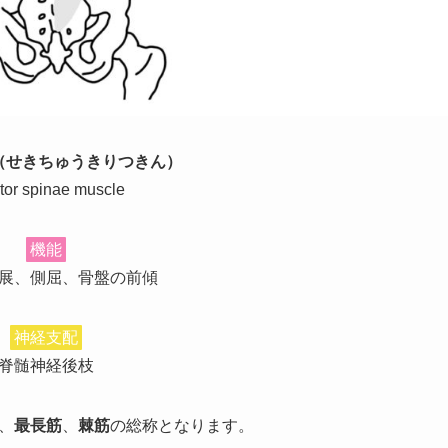
（せきちゅうきりつきん）
tor spinae muscle
機能
展、側屈、骨盤の前傾
神経支配
脊髄神経後枝
、
最長筋
、
棘筋
の総称となります。