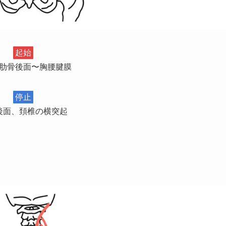
起始
肋骨後面〜胸腰腱膜
停止
後面、頚椎の横突起