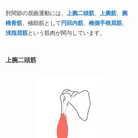
肘関節の屈曲運動には、
上腕二頭筋
、
上腕筋
、
腕
橈骨筋
、補助筋として
円回内筋
、
橈側手根屈筋
、
浅指屈筋
という筋肉が関与しています。
上腕二頭筋