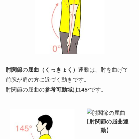
肘関節
の
屈曲（くっきょく）
運動
は、肘を曲げて
前腕が肩の方に近づく動きです。
肘関節の屈曲の
参考可動域
は
145°
です。
【
肘関節の屈曲運
動
】