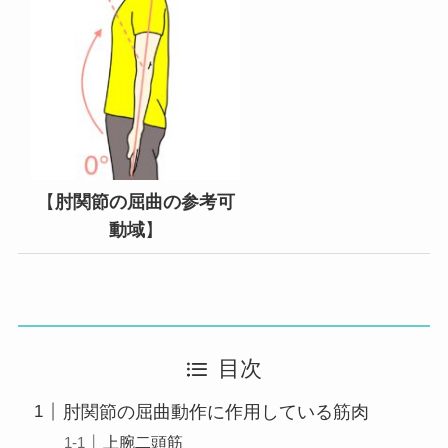
【
肘関節の屈曲の参考可
動域
】
目次
肘関節の屈曲動作に作用している筋肉
上腕二頭筋