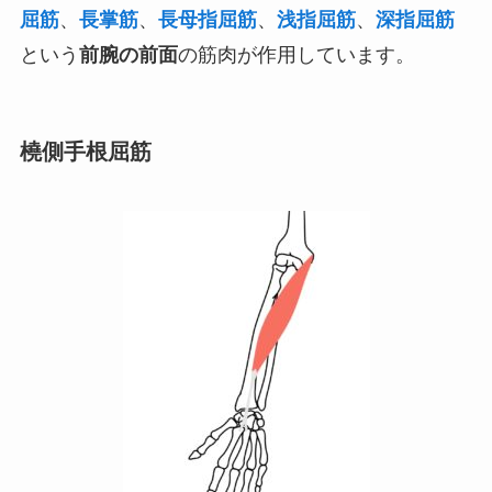
屈筋
、
長掌筋
、
長母指屈筋
、
浅指屈筋
、
深指屈筋
という
前腕の前面
の筋肉が作用しています。
橈側手根屈筋