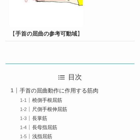
【
手首の屈曲の参考可動域
】
目次
手首の屈曲動作に作用する筋肉
橈側手根屈筋
尺側手根伸屈筋
長掌筋
長母指屈筋
浅指屈筋