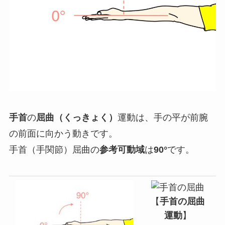
手首
の
屈曲（くっきょく）
運動
は、手の平が前腕
の前面に向かう動きです。
手首（手関節）屈曲の
参考可動域
は
90°
です。
【
手首の屈曲
運動
】