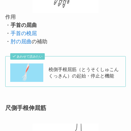
作用
・
手首の屈曲
・
手首の橈屈
・
肘の屈曲
の補助
あわせて読みたい
橈側手根屈筋（とうそくしゅこん
くっきん）の起始・停止と機能
尺側手根伸屈筋