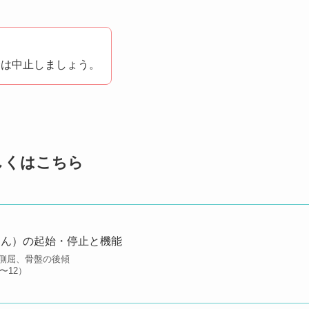
合は中止しましょう。
しくはこちら
きん）の起始・停止と機能
側屈、骨盤の後傾
〜12）