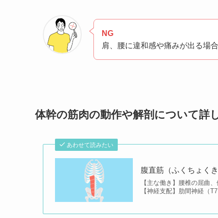
NG
肩、腰に違和感や痛みが出る場
体幹の筋肉の動作や解剖について詳
あわせて読みたい
腹直筋（ふくちょく
【主な働き】腰椎の屈曲、
【神経支配】肋間神経（T7