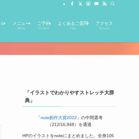
ール
メニュー
ご予約
よくあるご質問
アクセス
Menu
Contact
Faq
Access
「イラストでわかりやすストレッチ大辞
典」
「
note創作大賞2022
」の中間選考
（212/16,848）を通過
HPのイラストをnoteにまとめました。全身105