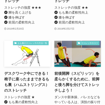
トレッチ
トレッチ
ストレッチの強度 ★★★
ストレッチの強度 ★★
脚を高く上げる
もも裏の柔軟性向上
膝を伸ばす
膝を伸ばす
前屈の柔軟性向上
前屈の柔軟性向上
2019年2月20日
2019年2月27日
もも裏のストレッチの方法一覧
ストレッチのコツ
デスクワーク中にできる！
前後開脚（スピリッツ）を
椅子に座ったままできるも
柔らかくするために、前脚
も裏（ハムストリングス）
と後ろ脚を分けてストレッ
のストレッチ
チしよう！
ストレッチの強度 ★
ダンスや新体操、バレエなどを
もも裏の柔軟性向上
やっている人は、演技の振り付