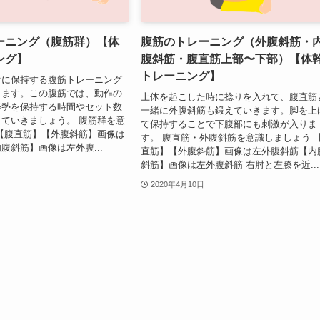
ーニング（腹筋群）【体
腹筋のトレーニング（外腹斜筋・
ング】
腹斜筋・腹直筋上部〜下部）【体
トレーニング】
ぐに保持する腹筋トレーニング
きます。この腹筋では、動作の
上体を起こした時に捻りを入れて、腹直筋
姿勢を保持する時間やセット数
一緒に外腹斜筋も鍛えていきます。脚を上
ていきましょう。 腹筋群を意
て保持することで下腹部にも刺激が入りま
【腹直筋】【外腹斜筋】画像は
す。 腹直筋・外腹斜筋を意識しましょう 
腹斜筋】画像は左外腹...
直筋】【外腹斜筋】画像は左外腹斜筋【内
斜筋】画像は左外腹斜筋 右肘と左膝を近...
2020年4月10日