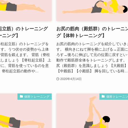
起立筋）のトレーニング
お尻の筋肉（殿筋群）のトレーニ
ーニング】
グ【体幹トレーニング】
脊柱起立筋）のトレーニングを
お尻の筋肉のトレーニングを紹介していき
ます。うつ伏せの姿勢から上体
す。 横向きにねて脚を横に上げる→正面
背筋を鍛えます。 背筋（脊柱
ろす→後ろに伸ばして元の位置に戻すとい
しましょう 【脊柱起立筋】 上
動作で殿筋群全体をトレーニングします。
時に、背筋を使っているのを意
尻（殿筋群）を意識しましょう 【大殿筋
 脊柱起立筋の動作や...
【中殿筋】【小殿筋】 脚を回している時...
2020年4月14日
体幹トレーニング
体幹トレーニ