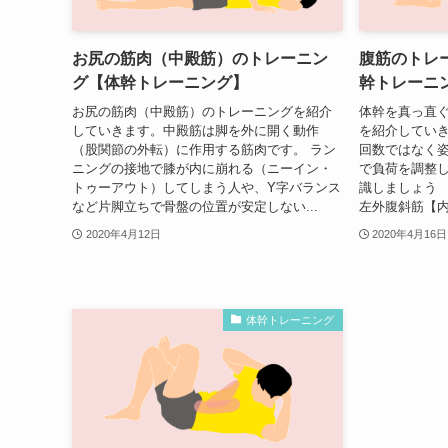
お尻の筋肉（中殿筋）のトレーニン
腹筋のトレ
グ【体幹トレーニング】
幹トレーニ
お尻の筋肉（中殿筋）のトレーニングを紹介
体幹を真っ直
していきます。中殿筋は脚を外に開く動作
を紹介してい
（股関節の外転）に作用する筋肉です。 ラン
回数ではなく
ニングの接地で膝が内に崩れる（ニーイン・
で負荷を調整し
トゥーアウト）してしまう人や、Y字バランス
識しましょう 
など片脚立ちで骨盤の位置が安定しない...
左外腹斜筋【内
2020年4月12日
2020年4月16日
体幹トレーニング