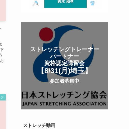
ン
ま
ストレッチングトレーナー
に下
う
パートナー
 お
資格認定講習会
】
【8/31(月
)
埼玉
】
参加者募集中
ング
ストレッチ動画