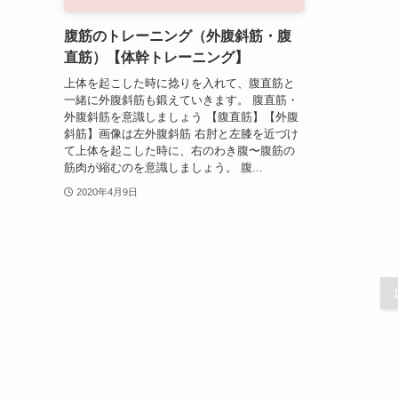
腹筋のトレーニング（外腹斜筋・腹
直筋）【体幹トレーニング】
上体を起こした時に捻りを入れて、腹直筋と
一緒に外腹斜筋も鍛えていきます。 腹直筋・
外腹斜筋を意識しましょう 【腹直筋】【外腹
斜筋】画像は左外腹斜筋 右肘と左膝を近づけ
て上体を起こした時に、右のわき腹〜腹筋の
筋肉が縮むのを意識しましょう。 腹...
2020年4月9日