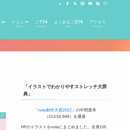
ール
メニュー
ご予約
よくあるご質問
アクセス
Menu
Contact
Faq
Access
「イラストでわかりやすストレッチ大辞
典」
「
note創作大賞2022
」の中間選考
ング
（212/16,848）を通過
HPのイラストをnoteにまとめました。全身105