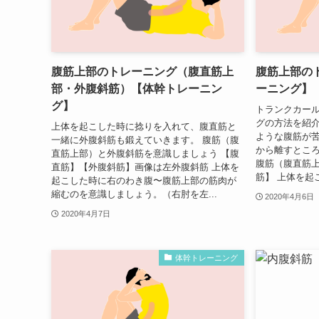
腹筋上部のトレーニング（腹直筋上
腹筋上部の
部・外腹斜筋）【体幹トレーニン
ーニング】
グ】
トランクカー
グの方法を紹
上体を起こした時に捻りを入れて、腹直筋と
ような腹筋が
一緒に外腹斜筋も鍛えていきます。 腹筋（腹
から離すとこ
直筋上部）と外腹斜筋を意識しましょう 【腹
腹筋（腹直筋上
直筋】【外腹斜筋】画像は左外腹斜筋 上体を
筋】 上体を起
起こした時に右のわき腹〜腹筋上部の筋肉が
縮むのを意識しましょう。（右肘を左...
2020年4月6日
2020年4月7日
体幹トレーニング