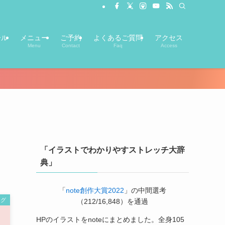
ール
メニュー
ご予約
よくあるご質問
アクセス
Menu
Contact
Faq
Access
「イラストでわかりやすストレッチ大辞
典」
「
note創作大賞2022
」の中間選考
ング
（212/16,848）を通過
HPのイラストをnoteにまとめました。全身105