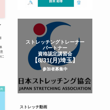
レ
ま
ストレッチングトレーナー
体
パートナー
を意
資格認定講習会
時に
【8/31(月
)
埼玉
】
参加者募集中
筋肉
ストレッチ動画