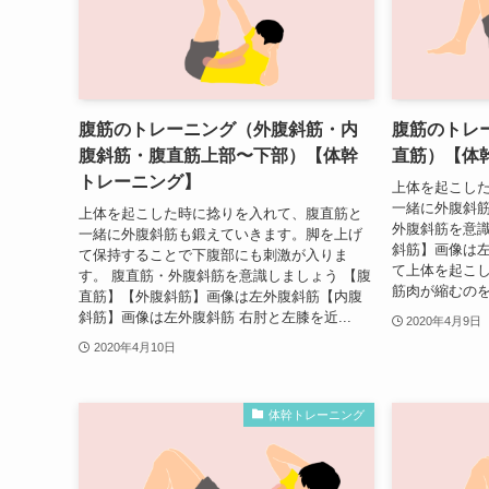
腹筋のトレーニング（外腹斜筋・内
腹筋のトレ
腹斜筋・腹直筋上部〜下部）【体幹
直筋）【体
トレーニング】
上体を起こし
一緒に外腹斜筋
上体を起こした時に捻りを入れて、腹直筋と
外腹斜筋を意識
一緒に外腹斜筋も鍛えていきます。脚を上げ
斜筋】画像は左
て保持することで下腹部にも刺激が入りま
て上体を起こ
す。 腹直筋・外腹斜筋を意識しましょう 【腹
筋肉が縮むのを
直筋】【外腹斜筋】画像は左外腹斜筋【内腹
斜筋】画像は左外腹斜筋 右肘と左膝を近...
2020年4月9日
2020年4月10日
体幹トレーニング