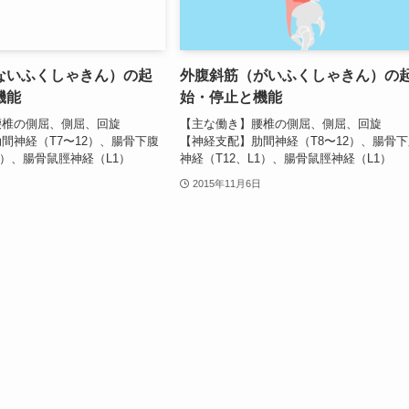
ないふくしゃきん）の起
外腹斜筋（がいふくしゃきん）の
機能
始・停止と機能
腰椎の側屈、側屈、回旋
【主な働き】腰椎の側屈、側屈、回旋
間神経（T7〜12）、腸骨下腹
【神経支配】肋間神経（T8〜12）、腸骨
1）、腸骨鼠脛神経（L1）
神経（T12、L1）、腸骨鼠脛神経（L1）
2015年11月6日