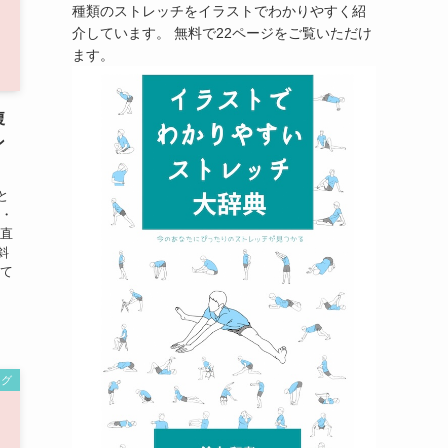
種類のストレッチをイラストでわかりやすく紹
介しています。 無料で22ページをご覧いただけ
ます。
腹
ン
と
筋・
腹直
斜
けて
ング