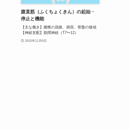
腹直筋（ふくちょくきん）の起始・
停止と機能
【主な働き】腰椎の屈曲、側屈、骨盤の後傾
【神経支配】肋間神経（T7〜12）
2015年11月6日