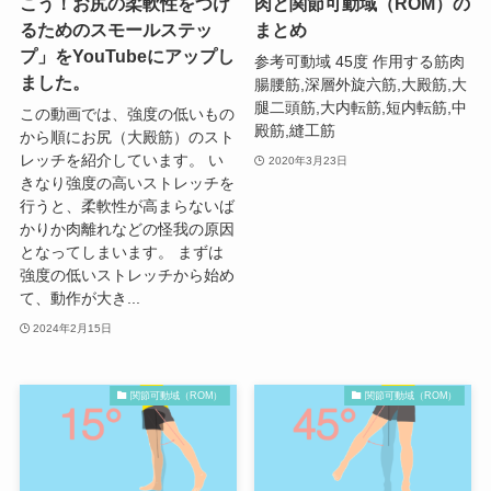
こう！お尻の柔軟性をつけ
肉と関節可動域（ROM）の
るためのスモールステッ
まとめ
プ」をYouTubeにアップし
参考可動域 45度 作用する筋肉
ました。
腸腰筋,深層外旋六筋,大殿筋,大
腿二頭筋,大内転筋,短内転筋,中
この動画では、強度の低いもの
殿筋,縫工筋
から順にお尻（大殿筋）のスト
レッチを紹介しています。 い
2020年3月23日
きなり強度の高いストレッチを
行うと、柔軟性が高まらないば
かりか肉離れなどの怪我の原因
となってしまいます。 まずは
強度の低いストレッチから始め
て、動作が大き...
2024年2月15日
関節可動域（ROM）
関節可動域（ROM）