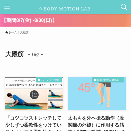
千
ホーム
大殿筋
大殿筋
– tag –
ストレッチ動画
関節可動域（ROM）
「コツコツストレッチして
太ももを外へ捻る動作（股
少しずつ柔軟性をつけてい
関節の外旋）に作用する筋