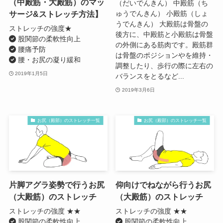
（中殿筋・大殿筋）のマッ
（だいでんきん） 中殿筋（ち
サージ&ストレッチ方法】
ゅうでんきん） 小殿筋（しょ
うでんきん） 大殿筋は骨盤の
ストレッチの強度★
後方に、中殿筋と小殿筋は骨盤
股関節の柔軟性向上
の外側にある筋肉です。殿筋群
腰痛予防
は骨盤のポジションやを維持・
腰・お尻の凝り緩和
調整したり、歩行の際に左右の
2019年1月5日
バランスをとるなど...
2019年3月6日
お尻（殿部）のストレッチ一覧
お尻（殿部）のストレッチ一覧
片脚アグラ姿勢で行うお尻
仰向けでねながら行うお尻
（大殿筋）のストレッチ
（大殿筋）のストレッチ
ストレッチの強度 ★★
ストレッチの強度 ★★
股関節の柔軟性向上
股関節の柔軟性向上