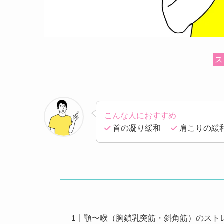
ス
こんな人におすすめ
首の凝り緩和
肩こりの
顎〜喉（胸鎖乳突筋・斜角筋）のスト