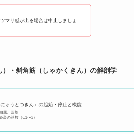
にツマリ感が出る場合は中止しましょ
ん）・斜角筋（しゃかくきん）の解剖学
さにゅうとつきん）の起始・停止と機能
側屈、回旋
経叢の筋枝（C1〜3）