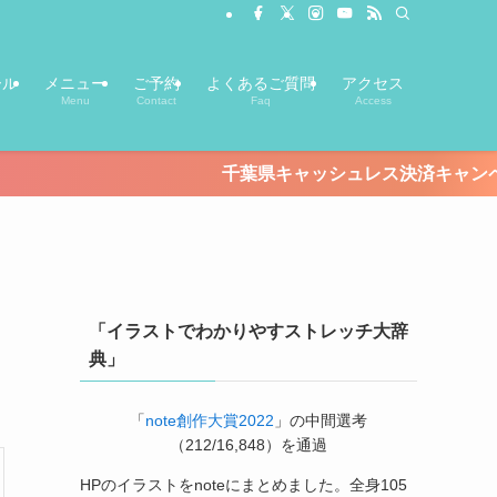
ール
メニュー
ご予約
よくあるご質問
アクセス
Menu
Contact
Faq
Access
千葉県キャッシュレス決済キャンペーンが始まります！【期
「イラストでわかりやすストレッチ大辞
典」
「
note創作大賞2022
」の中間選考
（212/16,848）を通過
HPのイラストをnoteにまとめました。全身105