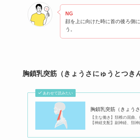
NG
顔を上に向けた時に首の後ろ側
う。
胸鎖乳突筋（きょうさにゅうとつき
あわせて読みたい
胸鎖乳突筋（きょう
【主な働き】頚椎の屈曲、
【神経支配】副神経、頚神