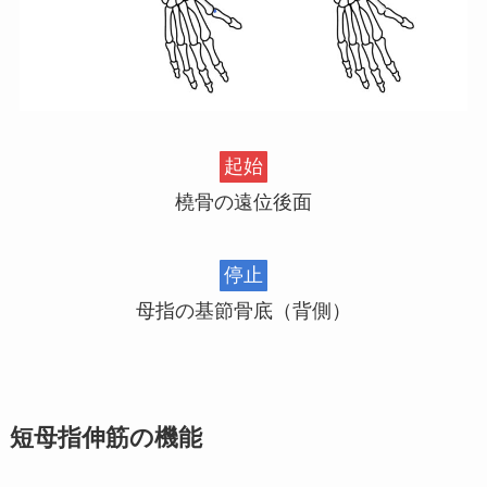
起始
橈骨の遠位後面
停止
母指の基節骨底（背側）
短母指伸筋の機能