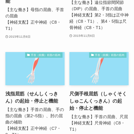
能
【主な働き】遠位指節間関節
（DIP）の屈曲、手首の屈曲
【主な働き】母指の屈曲、手首
【神経支配】第2・3指は正中神
の屈曲
経（C8・T1）、第4・5指は尺
【神経支配】正中神経（C8・
骨神経（C8・T1）
T1）
2015年11月6日
2015年11月6日
手首（前腕）前面の筋肉
手首（前腕）前面の筋肉
浅指屈筋（せんしくっき
尺側手根屈筋（しゃくそく
ん）の起始・停止と機能
しゅこんくっきん）の起
始・停止と機能
【主な働き】手首の屈曲、手の
指の屈曲（第2~5指）、肘の屈
【主な働き】手首の屈曲、尺屈
曲の補助
【神経支配】尺骨神経（C8・
【神経支配】正中神経（C7・
T1）