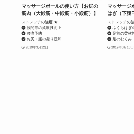
マッサージボールの使い方【お尻の
マッサージ
筋肉（大殿筋・中殿筋・小殿筋）】
はぎ（下腿
ストレッチの強度 ★
ストレッチの強
股関節の柔軟性向上
ふくらはぎ
腰痛予防
足首の柔軟
お尻・腰の凝り緩和
足のむくみ
2019年3月12日
2019年3月13日