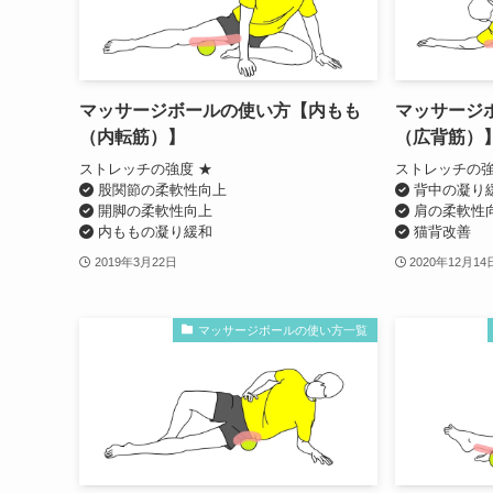
マッサージボールの使い方【内もも
マッサージ
（内転筋）】
（広背筋）
ストレッチの強度 ★
ストレッチの強
股関節の柔軟性向上
背中の凝り
開脚の柔軟性向上
肩の柔軟性
内ももの凝り緩和
猫背改善
2019年3月22日
2020年12月14
マッサージボールの使い方一覧