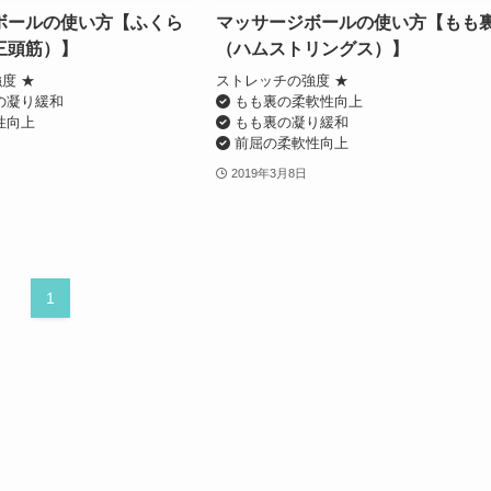
ボールの使い方【ふくら
マッサージボールの使い方【もも
三頭筋）】
（ハムストリングス）】
度 ★
ストレッチの強度 ★
の凝り緩和
もも裏の柔軟性向上
性向上
もも裏の凝り緩和
前屈の柔軟性向上
2019年3月8日
1