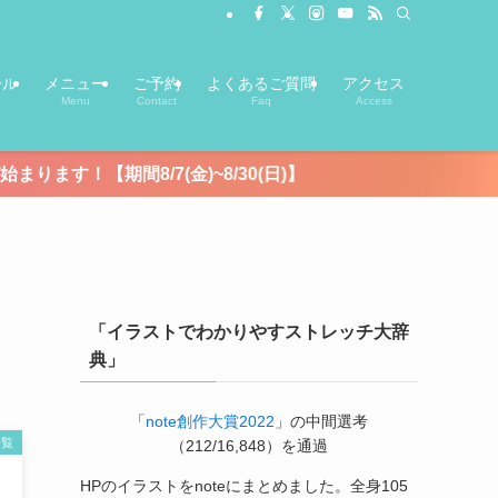
ール
メニュー
ご予約
よくあるご質問
アクセス
Menu
Contact
Faq
Access
7(金)~8/30(日)】
「イラストでわかりやすストレッチ大辞
典」
「
note創作大賞2022
」の中間選考
一覧
（212/16,848）を通過
HPのイラストをnoteにまとめました。全身105