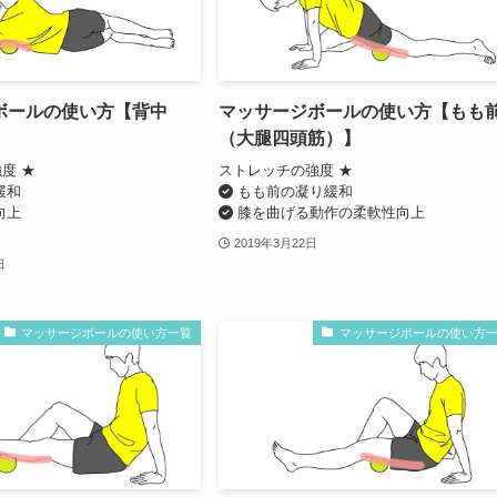
ボールの使い方【背中
マッサージボールの使い方【もも
】
（大腿四頭筋）】
度 ★
ストレッチの強度 ★
緩和
もも前の凝り緩和
向上
膝を曲げる動作の柔軟性向上
2019年3月22日
日
マッサージボールの使い方一覧
マッサージボールの使い方