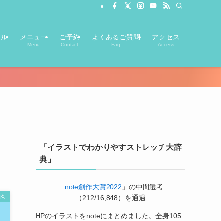
ール
メニュー
ご予約
よくあるご質問
アクセス
Menu
Contact
Faq
Access
「イラストでわかりやすストレッチ大辞
典」
「
note創作大賞2022
」の中間選考
筋肉
（212/16,848）を通過
HPのイラストをnoteにまとめました。全身105