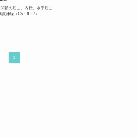
肩関節の屈曲、内転、水平屈曲
筋皮神経（C5・6・7）
1