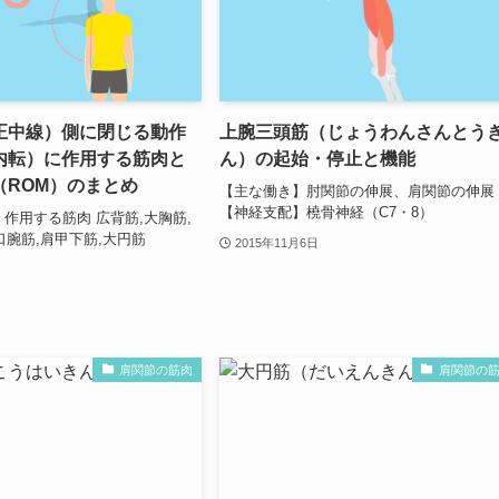
正中線）側に閉じる動作
上腕三頭筋（じょうわんさんとう
内転）に作用する筋肉と
ん）の起始・停止と機能
（ROM）のまとめ
【主な働き】肘関節の伸展、肩関節の伸展
【神経支配】橈骨神経（C7・8）
 作用する筋肉 広背筋,大胸筋,
口腕筋,肩甲下筋,大円筋
2015年11月6日
肩関節の筋肉
肩関節の