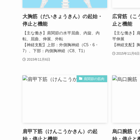
大胸筋（だいきょうきん）の起始・
広背筋（こ
停止と機能
止と機能
【主な働き】肩関節の水平屈曲、内旋、内
【主な働き】
転、屈曲、伸展、外転
平伸展
【神経支配】上部：外側胸神経（C5・6・
【神経支配】胸
7）、下部：内側胸神経（C8、T1）
2015年11月6日
2015年11月6日
肩関節の筋肉
肩甲下筋（けんこうかきん）の起
烏口腕筋（
始・停止と機能
始・停止と