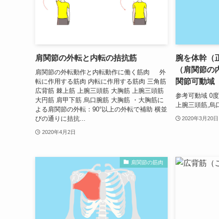
肩関節の外転と内転の拮抗筋
腕を体幹（
（肩関節の
肩関節の外転動作と内転動作に働く筋肉 外
関節可動域
転に作用する筋肉 内転に作用する筋肉 三角筋
広背筋 棘上筋 上腕三頭筋 大胸筋 上腕三頭筋
参考可動域 0度
大円筋 肩甲下筋 烏口腕筋 大胸筋 ・大胸筋に
上腕三頭筋,烏
よる肩関節の外転：90°以上の外転で補助 横並
びの通りに拮抗...
2020年3月20日
2020年4月2日
肩関節の筋肉