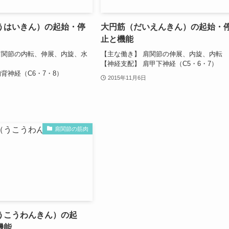
うはいきん）の起始・停
大円筋（だいえんきん）の起始・
止と機能
肩関節の内転、伸展、内旋、水
【主な働き】 肩関節の伸展、内旋、内転
【神経支配】 肩甲下神経（C5・6・7）
背神経（C6・7・8）
2015年11月6日
肩関節の筋肉
うこうわんきん）の起
機能