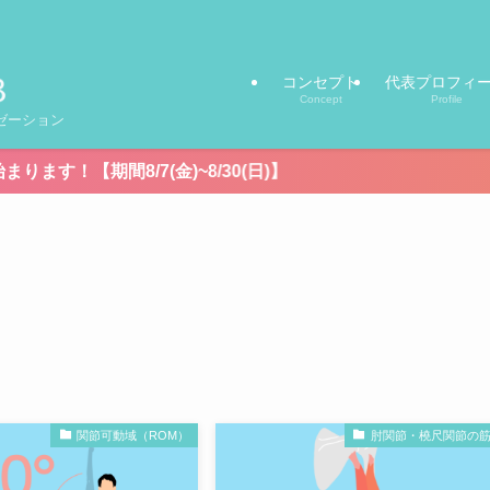
コンセプト
代表プロフィ
Concept
Profile
ゼーション
(金)~8/30(日)】
関節可動域（ROM）
肘関節・橈尺関節の