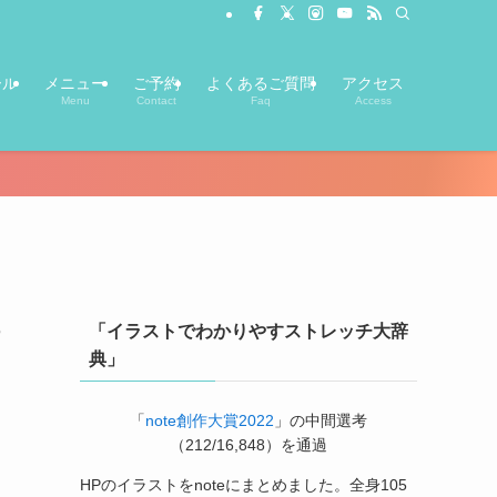
ール
メニュー
ご予約
よくあるご質問
アクセス
Menu
Contact
Faq
Access
ら
「イラストでわかりやすストレッチ大辞
典」
「
note創作大賞2022
」の中間選考
（212/16,848）を通過
HPのイラストをnoteにまとめました。全身105