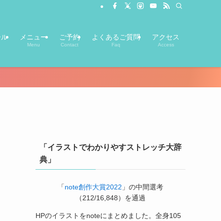
ール
メニュー
ご予約
よくあるご質問
アクセス
Menu
Contact
Faq
Access
「イラストでわかりやすストレッチ大辞
典」
「
note創作大賞2022
」の中間選考
（212/16,848）を通過
HPのイラストをnoteにまとめました。全身105