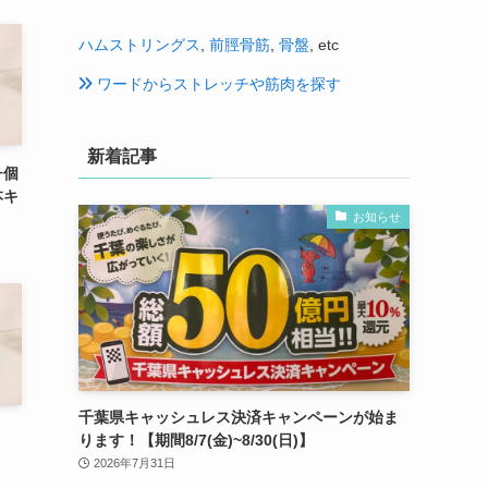
ハムストリングス
,
前脛骨筋
,
骨盤
, etc
ワードからストレッチや筋肉を探す
新着記事
チ個
本キ
お知らせ
】
千葉県キャッシュレス決済キャンペーンが始ま
ります！【期間8/7(金)~8/30(日)】
2026年7月31日