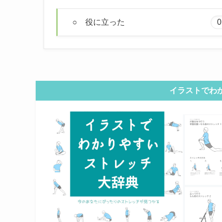
○ 役に立った
0
イラストでわ