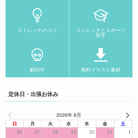
ストレッチのコツ
ストレッチとスポーツ
医学
解剖学
無料イラスト素材
定休日・出張お休み
2026年 8月
日
月
火
水
木
金
土
26
27
28
29
30
31
1