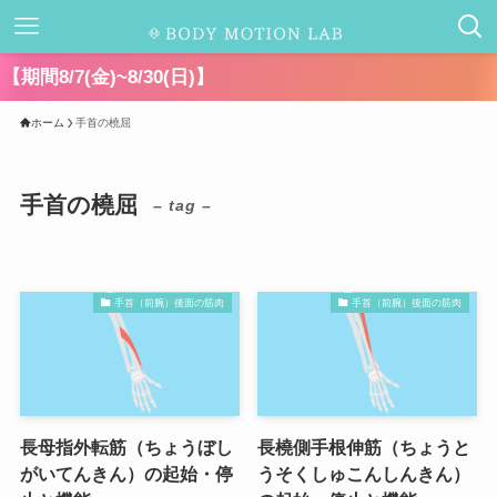
ホーム
手首の橈屈
手首の橈屈
– tag –
手首（前腕）後面の筋肉
手首（前腕）後面の筋肉
長母指外転筋（ちょうぼし
長橈側手根伸筋（ちょうと
がいてんきん）の起始・停
うそくしゅこんしんきん）